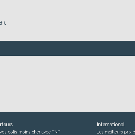
h).
rteurs
International
vos colis moins cher avec TNT
Les meilleurs prix 