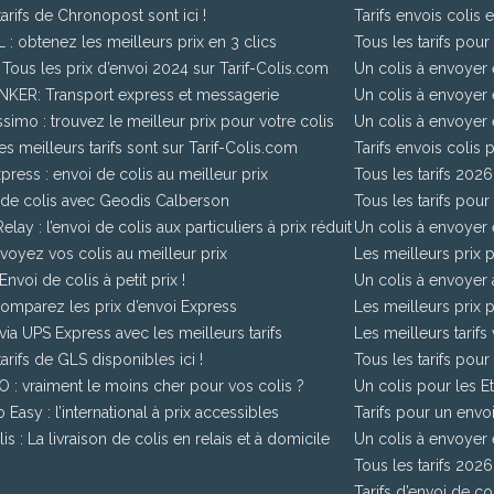
tarifs de Chronopost sont ici !
Tarifs envois colis
L : obtenez les meilleurs prix en 3 clics
Tous les tarifs pour
: Tous les prix d’envoi 2024 sur Tarif-Colis.com
Un colis à envoyer 
KER: Transport express et messagerie
Un colis à envoyer 
issimo : trouvez le meilleur prix pour votre colis
Un colis à envoyer 
es meilleurs tarifs sont sur Tarif-Colis.com
Tarifs envois colis p
press : envoi de colis au meilleur prix
Tous les tarifs 20
 de colis avec Geodis Calberson
Tous les tarifs pour
lay : l’envoi de colis aux particuliers à prix réduit
Un colis à envoyer 
voyez vos colis au meilleur prix
Les meilleurs prix
nvoi de colis à petit prix !
Un colis à envoyer
omparez les prix d’envoi Express
Les meilleurs prix
ia UPS Express avec les meilleurs tarifs
Les meilleurs tarifs
tarifs de GLS disponibles ici !
Tous les tarifs pou
 : vraiment le moins cher pour vos colis ?
Un colis pour les Et
 Easy : l’international à prix accessibles
Tarifs pour un envo
is : La livraison de colis en relais et à domicile
Un colis à envoyer 
Tous les tarifs 202
Tarifs d’envoi de c