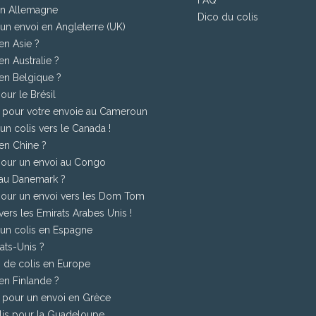
FAQ
 en Allemagne
Dico du colis
 un envoi en Angleterre (UK)
en Asie ?
en Australie ?
en Belgique ?
our le Brésil
26 pour votre envoie au Cameroun
 un colis vers le Canada !
en Chine ?
 pour un envoi au Congo
 au Danemark ?
 pour un envoi vers les Dom Tom
 vers les Emirats Arabes Unis !
r un colis en Espagne
ats-Unis ?
i de colis en Europe
en Finlande ?
6 pour un envoi en Grèce
olis pour la Guadeloupe