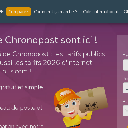
Comparez
Comment ça marche ?
Colis international
O
 Chronopost sont ici !
de Chronopost : les tarifs publics
Dé
si les tarifs 2026 d'Internet.
olis.com !
Po
gratuit et simple
Re
reau de poste et
ar an avec notre