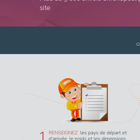
site
c
1
RENSEIGNEZ
les pays de départ et
d’arrivée, le poids et les dimensions