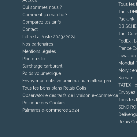
Accueil
Tous les 
Qui sommes nous ?
Tarifs DH
Comment ça marche ?
Packlink 
Comparez les tarifs
DB SCHEN
Contact
Tarif Col
Lettre La Poste 2023/2024
FedEx : L
Nos partenaires
France Ex
Mentions légales
Livraison
Plan du site
Mondial Re
Surcharge carburant
Mory : en
Poids volumetrique
Sernam : E
Envoyer un colis volumineux au meilleur prix !
TATEX : c
Tous les bons plans Relais Colis
Envoyez v
Observatoire des tarifs de livraison e-commerce
Tous les 
Politique des Cookies
SENDIROO
Palmarès e-commerce 2024
Delivengo
Relais Col