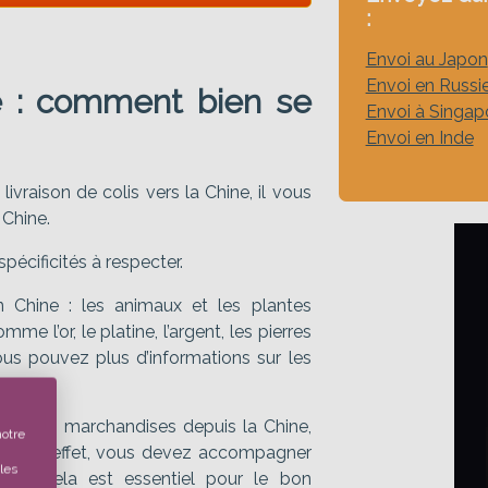
:
Envoi au Japon
Envoi en Russi
e : comment bien se
Envoi à Singap
Envoi en Inde
ivraison de colis vers la Chine, il vous
 Chine.
pécificités à respecter.
n Chine : les animaux et les plantes
e l’or, le platine, l’argent, les pierres
vous pouvez plus d’informations sur les
ter des marchandises depuis la Chine,
notre
envoi. En effet, vous devez accompagner
les
ion, cela est essentiel pour le bon