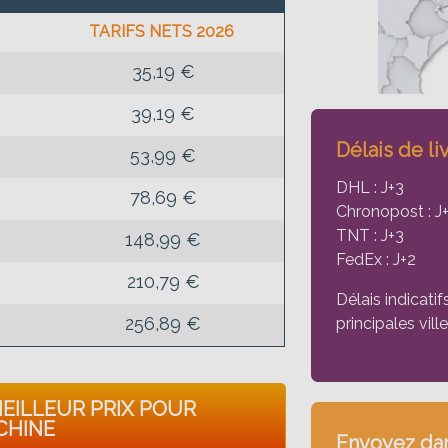
TARIFS NETS 2026
35,19 €
39,19 €
Délais de li
53,99 €
DHL : J+3
78,69 €
Chronopost : J
TNT : J+3
148,99 €
FedEx : J+2
210,79 €
Délais indicatif
256,89 €
principales vill
MEILLEUR PRIX POUR
CHINE
Envoyez dan