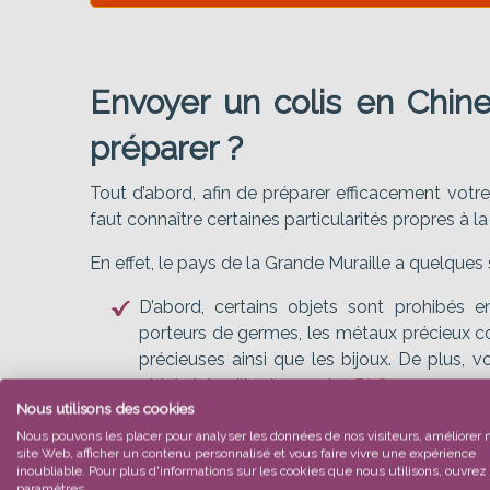
Envoyer un colis en Chin
préparer ?
Tout d’abord, afin de préparer efficacement votre l
faut connaître certaines particularités propres à la
En effet, le pays de la Grande Muraille a quelques s
D’abord, certains objets sont prohibés e
porteurs de germes, les métaux précieux comm
précieuses ainsi que les bijoux. De plus, 
objets interdits dans notre
FAQ
.
Nous utilisons des cookies
Ensuite, dans le cas où vous voulez impor
Nous pouvons les placer pour analyser les données de nos visiteurs, améliorer 
certaines restrictions s’ajoutent à votre 
site Web, afficher un contenu personnalisé et vous faire vivre une expérience
inoubliable. Pour plus d'informations sur les cookies que nous utilisons, ouvrez 
vos marchandises d’un permis d’importat
paramètres.