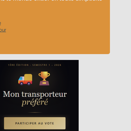
e
our