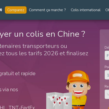
Comparez
Comment ça marche ?
Colis international
O
yer un colis en Chine ?
tenaires transporteurs ou
Dé
 tous les tarifs 2026 et finalisez
Po
ratuit et rapide
Re
 via nos
HL, TNT-FedEx,