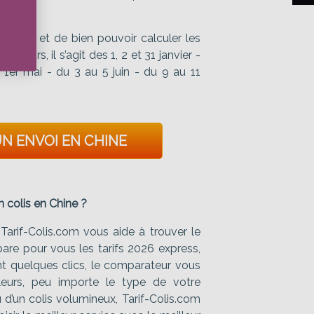
re colis et de bien pouvoir calculer les
’ailleurs, il s’agit des 1, 2 et 31 janvier -
 - 1er mai - du 3 au 5 juin - du 9 au 11
N ENVOI EN CHINE
n colis en Chine ?
Tarif-Colis.com vous aide à trouver le
mpare pour vous les tarifs 2026 express,
ent quelques clics, le comparateur vous
illeurs, peu importe le type de votre
u d’un colis volumineux, Tarif-Colis.com