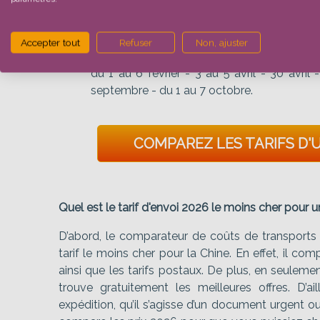
déroulement de votre import.
Enfin, afin d’assurer un envoi rapide de vot
Accepter tout
Refuser
Non, ajuster
jours ouvrés, vérifiez les jours fériés chinois. D
du 1 au 6 février - 3 au 5 avril - 30 avril
septembre - du 1 au 7 octobre.
COMPAREZ LES TARIFS D'U
Quel est le tarif d'envoi 2026 le moins cher pour u
D’abord, le comparateur de coûts de transports 
tarif le moins cher pour la Chine. En effet, il co
ainsi que les tarifs postaux. De plus, en seulem
trouve gratuitement les meilleures offres. D’a
expédition, qu’il s’agisse d’un document urgent o