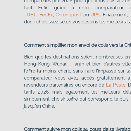
compare les prix 2026 pour que vous puissiez choi
tarif. Enfin, grâce à notre comparateur, c
:
DHL
,
FedEx
,
Chronopost
ou
UPS
. Finalement, T
donc choisissez selon vos besoins les meilleurs tar
Comment simplifier mon envoi de colis vers la Ch
Bien que les destinations soient nombreuses en C
Hong-Kong, Wuhan, Tianjin et bien d’autres ville
l’offre la moins chère, sans faire l’impasse sur 
comparateur, vous avez accès gratuitement à 
revendeurs partenaires ou encore de
La Poste
. 
tarifs 2026, mais également les meilleurs déla
simplement choisir l’offre qui correspond le plu
jusqu’en Chine.
Comment suivre mon colis au cours de sa livraiso