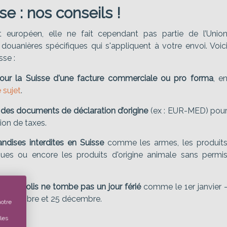
se : nos conseils !
t européen, elle ne fait cependant pas partie de l’Unio
douanières spécifiques qui s'appliquent à votre envoi. Voic
sse :
our la Suisse d'une facture commerciale ou pro forma
, e
 sujet
.
e des documents de déclaration d’origine
(ex : EUR-MED) pou
ion de taxes.
ndises interdites en Suisse
comme les armes, les produit
iques ou encore les produits d'origine animale sans permi
votre colis ne tombe pas un jour férié
comme le 1er janvier 
 15 septembre et 25 décembre.
notre
les