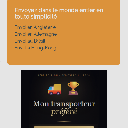
Envoyez dans le monde entier en
toute simplicité :
n
i
Envoi en Angleterre
Envoi en Allemagne
Envoi au Brésil
n
Envoi à Hong-Kong
r
s
s
-