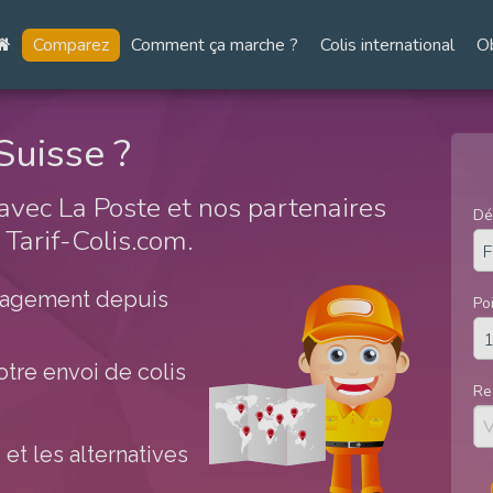
Comparez
Comment ça marche ?
Colis international
O
Suisse ?
avec La Poste et nos partenaires
Dé
Tarif-Colis.com.
ngagement depuis
Po
tre envoi de colis
Re
et les alternatives