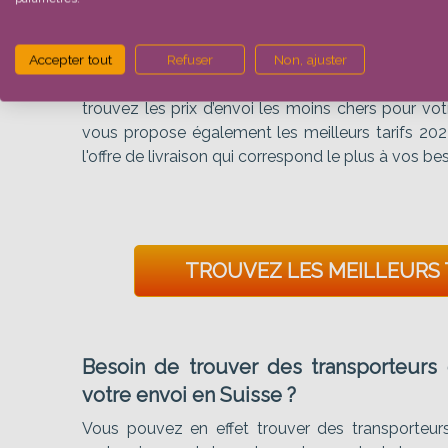
Besoin des meilleurs tarifs pour envoye
Rien de plus simple avec Tarif-Colis.com ! En ef
Accepter tout
Refuser
Non, ajuster
des transporteurs afin de vous proposer les meille
trouvez les prix d’envoi les moins chers pour vot
vous propose également les meilleurs tarifs 202
l'offre de livraison qui correspond le plus à vos b
TROUVEZ LES MEILLEURS T
Besoin de trouver des transporteurs
votre envoi en Suisse ?
Vous pouvez en effet trouver des transporteur