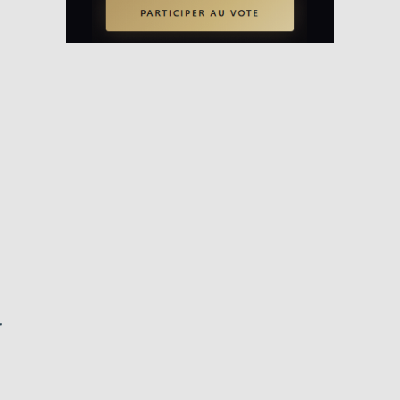
s
,
m
z
r
s