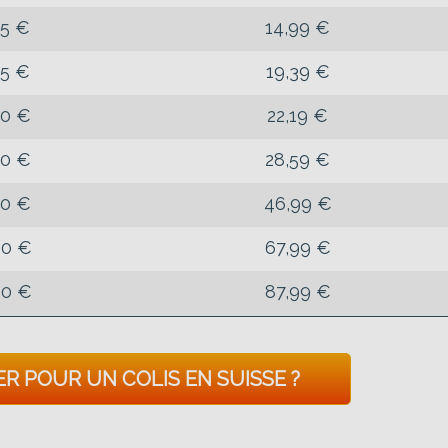
85 €
14,99 €
45 €
19,39 €
90 €
22,19 €
80 €
28,59 €
20 €
46,99 €
80 €
67,99 €
00 €
87,99 €
ER POUR UN COLIS EN SUISSE ?