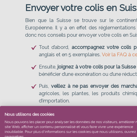
Envoyer votre colis en Suis
Bien que la Suisse se trouve sur le continen
Européenne. Il y a en effet des réglementations 
donc nos conseils pour envoyer votre colis en Sui
Tout d’abord,
accompagnez votre colis p
anglais et en 5 exemplaires.
Voir la FAQ à ce
Ensuite,
joignez à votre colis pour la Suiss
bénéficier d’une exonération ou d’une réduct
Puis,
veillez à ne pas envoyer des marcha
agricoles, les plantes, les produits chim
d’importation.
Enfin,
assurez-vous que la date d’envoi de 
Nous utilisons des cookies
15 et 18 avril - 26 mai - 6 juin - 1er août -
Nous pouvons les placer pour analyser les données de nos visiteurs, améliorer 
site Web, afficher un contenu personnalisé et vous faire vivre une expérience
inoubliable. Pour plus d'informations sur les cookies que nous utilisons, ouvrez 
paramètres.