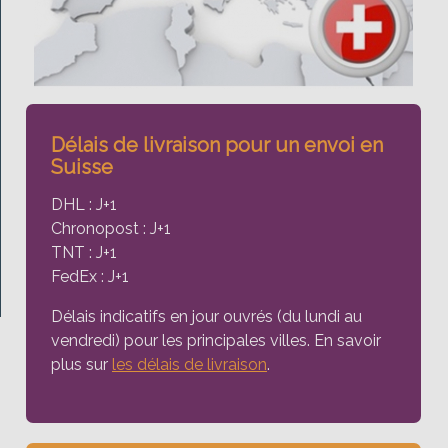
Délais de livraison pour un envoi en
Suisse
DHL : J+1
Chronopost : J+1
TNT : J+1
FedEx : J+1
Délais indicatifs en jour ouvrés (du lundi au
vendredi) pour les principales villes. En savoir
plus sur
les délais de livraison
.