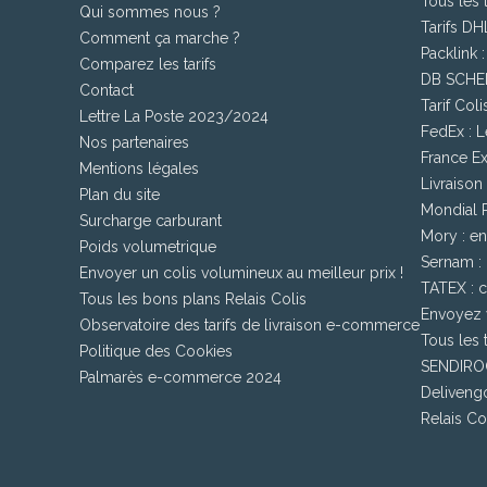
Tous les 
Qui sommes nous ?
Tarifs DH
Comment ça marche ?
Packlink 
Comparez les tarifs
DB SCHEN
Contact
Tarif Col
Lettre La Poste 2023/2024
FedEx : L
Nos partenaires
France Ex
Mentions légales
Livraison
Plan du site
Mondial Re
Surcharge carburant
Mory : en
Poids volumetrique
Sernam : E
Envoyer un colis volumineux au meilleur prix !
TATEX : c
Tous les bons plans Relais Colis
Envoyez v
Observatoire des tarifs de livraison e-commerce
Tous les 
Politique des Cookies
SENDIROO
Palmarès e-commerce 2024
Delivengo
Relais Col