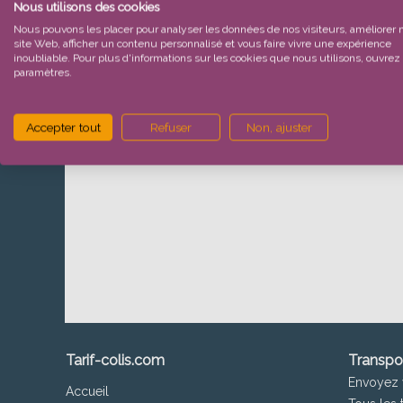
Nous utilisons des cookies
Nous pouvons les placer pour analyser les données de nos visiteurs, améliorer 
Pour plus d'infos sur le monde du transport,
envoi
site Web, afficher un contenu personnalisé et vous faire vivre une expérience
inoubliable. Pour plus d'informations sur les cookies que nous utilisons, ouvrez 
Retour à la foire aux questions
paramètres.
Accepter tout
Refuser
Non, ajuster
Tarif-colis.com
Transpo
Envoyez 
Accueil