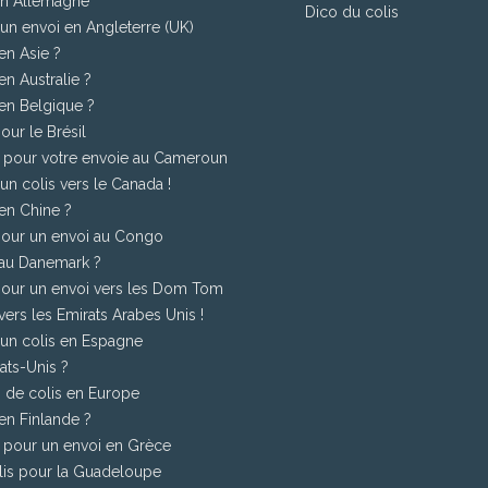
 en Allemagne
Dico du colis
 un envoi en Angleterre (UK)
en Asie ?
en Australie ?
en Belgique ?
our le Brésil
26 pour votre envoie au Cameroun
 un colis vers le Canada !
en Chine ?
 pour un envoi au Congo
 au Danemark ?
 pour un envoi vers les Dom Tom
 vers les Emirats Arabes Unis !
r un colis en Espagne
ats-Unis ?
i de colis en Europe
en Finlande ?
6 pour un envoi en Grèce
olis pour la Guadeloupe