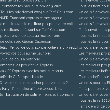
tarifs de Chronopost sont ici !
Tarifs envois colis
L : obtenez les meilleurs prix en 3 clics
Tous les tarifs pour
: Tous les prix d’envoi 2024 sur Tarif-Colis.com
Un colis à envoyer 
KER: Transport express et messagerie
Un colis à envoyer 
issimo : trouvez le meilleur prix pour votre colis
Un colis à envoyer 
es meilleurs tarifs sont sur Tarif-Colis.com
Tarifs envois colis p
press : envoi de colis au meilleur prix
Tous les tarifs 20
 de colis avec Geodis Calberson
Tous les tarifs pour
lay : l’envoi de colis aux particuliers à prix réduit
Un colis à envoyer 
voyez vos colis au meilleur prix
Les meilleurs prix
nvoi de colis à petit prix !
Un colis à envoyer
omparez les prix d’envoi Express
Les meilleurs prix
ia UPS Express avec les meilleurs tarifs
Les meilleurs tarifs
tarifs de GLS disponibles ici !
Tous les tarifs pou
 : vraiment le moins cher pour vos colis ?
Un colis pour les Et
 Easy : l’international à prix accessibles
Tarifs pour un envo
is : La livraison de colis en relais et à domicile
Un colis à envoyer 
Tous les tarifs 202
Tarifs d’envoi de c