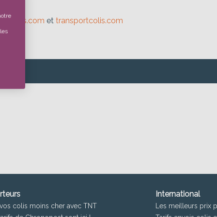
notre
express.com
et
transportcolis.com
les
rteurs
International
vos colis moins cher avec TNT
Les meilleurs prix 