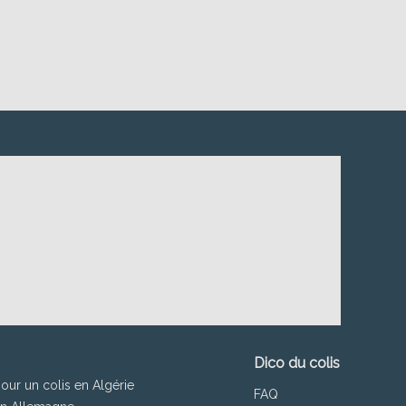
Dico du colis
pour un colis en Algérie
FAQ