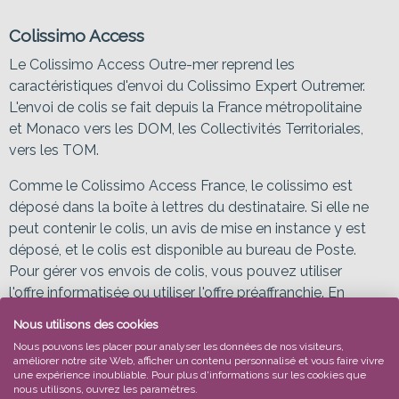
Colissimo Access
Le Colissimo Access Outre-mer reprend les
caractéristiques d'envoi du Colissimo Expert Outremer.
L'envoi de colis se fait depuis la France métropolitaine
et Monaco vers les DOM, les Collectivités Territoriales,
vers les TOM.
Comme le Colissimo Access France, le colissimo est
déposé dans la boîte à lettres du destinataire. Si elle ne
peut contenir le colis, un avis de mise en instance y est
déposé, et le colis est disponible au bureau de Poste.
Pour gérer vos envois de colis, vous pouvez utiliser
l'offre informatisée ou utiliser l'offre préaffranchie. En
revanche, aucune option n'est possible sur ce produit.
Nous utilisons des cookies
Nous pouvons les placer pour analyser les données de nos visiteurs,
améliorer notre site Web, afficher un contenu personnalisé et vous faire vivre
Colis Economique Outre-Mer
une expérience inoubliable. Pour plus d'informations sur les cookies que
nous utilisons, ouvrez les paramètres.