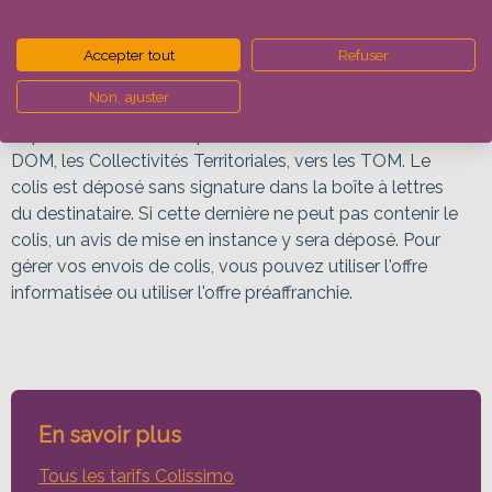
Avec le Colis Economique Outre-mer, choisissez un
acheminement non urgent avec un tarif économique
pour livrer vos clients particuliers ou entreprises en
Accepter tout
Refuser
Outre-mer. Le délai indicatif est de 20 à 25 à jours
Non, ajuster
ouvrés selon la destination. L'envoi de colis se fait
depuis la France métropolitaine et Monaco vers les
DOM, les Collectivités Territoriales, vers les TOM. Le
colis est déposé sans signature dans la boîte à lettres
du destinataire. Si cette dernière ne peut pas contenir le
colis, un avis de mise en instance y sera déposé. Pour
gérer vos envois de colis, vous pouvez utiliser l'offre
informatisée ou utiliser l'offre préaffranchie.
En savoir plus
Tous les tarifs Colissimo