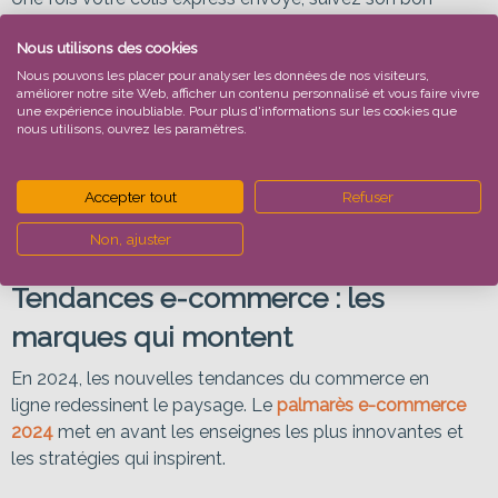
acheminement via notre interface de suivi de colis. En
Nous utilisons des cookies
seulement deux clics, accédez à la page qui vous
Nous pouvons les placer pour analyser les données de nos visiteurs,
concerne :
améliorer notre site Web, afficher un contenu personnalisé et vous faire vivre
une expérience inoubliable. Pour plus d'informations sur les cookies que
Suivi colis express UPS
nous utilisons, ouvrez les paramètres.
Suivi colis express DHL
Suivi colis express TNT
Accepter tout
Refuser
Suivi colis express FedEx
Non, ajuster
Tendances e-commerce : les
marques qui montent
En 2024, les nouvelles tendances du commerce en
ligne redessinent le paysage. Le
palmarès e-commerce
2024
met en avant les enseignes les plus innovantes et
les stratégies qui inspirent.